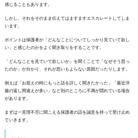
感じることもあります。
ケー
ス7：
男性
しかし、それをそのまま伝えてはますますエスカレートしてしま
保育
います。
士を
いれ
て欲
ポイントは保護者が「どんなことについてしっかり見ていて欲し
しい
い」と感じたのかをよく聞き取りをすることです。
4
クレ
「どんなことを見ていて欲しいか」を聞くことで「なぜそう思っ
ーム
たのか」が分かり、それが思いもよらない原因だったりします。
をさ
らに
例えば「お迎えの時にもっと話を詳しく聞きたかった」「最近洋
大き
くし
服の返し間違えが多い」など別のところに不満が隠れている場合
ない
があります。
ため
に
は？
まずは一見理不尽に聞こえる保護者の話を誠意を持って受け止め
ていきます。
4.1
1人で
解決
しよ