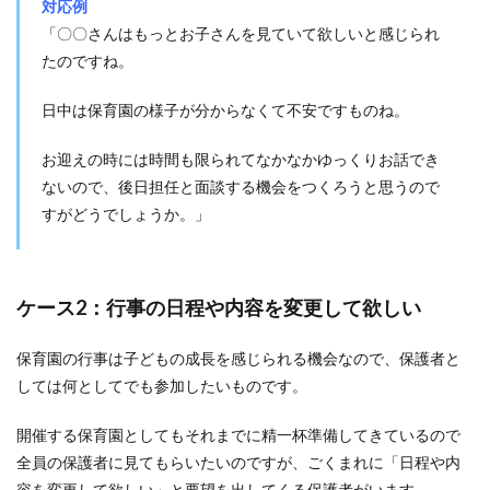
対応例
うと
「〇〇さんはもっとお子さんを見ていて欲しいと感じられ
しな
い。
たのですね。
園長
先生
日中は保育園の様子が分からなくて不安ですものね。
や先
輩保
育士
お迎えの時には時間も限られてなかなかゆっくりお話でき
に必
ないので、後日担任と面談する機会をつくろうと思うので
ず相
すがどうでしょうか。」
談す
る
4.2
その
ケース2：行事の日程や内容を変更して欲しい
場し
のぎ
の約
保育園の行事は子どもの成長を感じられる機会なので、保護者と
束事
しては何としてでも参加したいものです。
や憶
測で
の発
開催する保育園としてもそれまでに精一杯準備してきているので
言は
全員の保護者に見てもらいたいのですが、ごくまれに「日程や内
控え
容を変更して欲しい」と要望を出してくる保護者がいます。
る