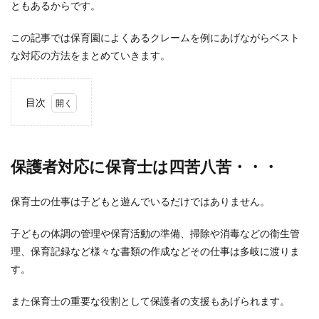
ともあるからです。
この記事では保育園によくあるクレームを例にあげながらベスト
な対応の方法をまとめていきます。
目次
1
保
護者対応
に保育士
は四苦八
保護者対応に保育士は四苦八苦・・・
苦・・・
2
保育士の仕事は子どもと遊んでいるだけではありません。
クレ
ーム
子どもの体調の管理や保育活動の準備、掃除や消毒などの衛生管
対応
の原
理、保育記録など様々な書類の作成などその仕事は多岐に渡りま
則は
す。
まず
話を
受け
また保育士の重要な役割として保護者の支援もあげられます。
止め