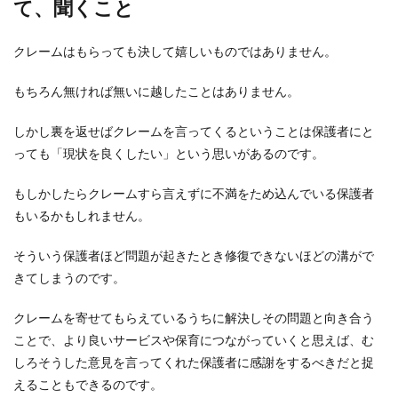
て、聞くこと
かり
と見
て欲
クレームはもらっても決して嬉しいものではありません。
しい
3.2
もちろん無ければ無いに越したことはありません。
ケー
ス2：
しかし裏を返せばクレームを言ってくるということは保護者にと
行事
の日
っても「現状を良くしたい」という思いがあるのです。
程や
内容
もしかしたらクレームすら言えずに不満をため込んでいる保護者
を変
更し
もいるかもしれません。
て欲
しい
そういう保護者ほど問題が起きたとき修復できないほどの溝がで
3.3
きてしまうのです。
ケー
ス3：
クレームを寄せてもらえているうちに解決しその問題と向き合う
担任
やク
ことで、より良いサービスや保育につながっていくと思えば、む
ラス
しろそうした意見を言ってくれた保護者に感謝をするべきだと捉
を変
えることもできるのです。
更し