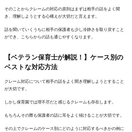
て欲
しい
そのことからクレームの対応の原則はまずは相手の話をよく聞
き、理解しようとする心構えが大切だと言えます。
3.4
ケー
ス4：
話を聞いていくうちに相手の保護者も少し冷静さを取り戻すこと
怪我
ができ、こちらからの話も通じやすくなります。
をさ
せた
相手
の子
【ベテラン保育士が解説！】ケース別の
ども
の連
ベストな対応方法
絡先
や住
所を
クレーム対応について相手の話をよく聞き理解しようとすること
教え
が大切です。
て欲
しい
しかし保育園では理不尽だと感じるクレームも存在します。
3.5
ケー
もちろんその際も保護者の話に耳をよく傾けることが大切です。
ス5：
自分
の子
その上でクレームのケース別にどのように対応するべきかの例に