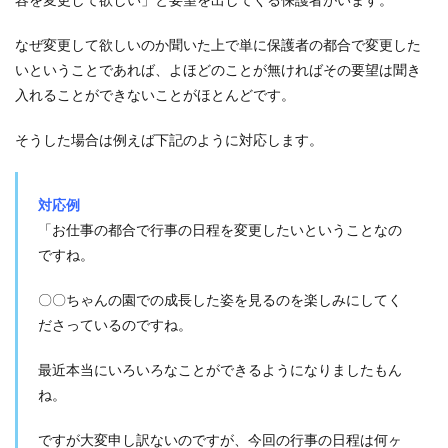
4.3
なぜ変更して欲しいのか聞いた上で単に保護者の都合で変更した
一旦
いということであれば、よほどのことが無ければその要望は聞き
その
場で
入れることができないことがほとんどです。
の回
答は
そうした場合は例えば下記のように対応します。
避
け、
後日
改め
対応例
て話
「お仕事の都合で行事の日程を変更したいということなの
し合
う場
ですね。
を設
定す
〇〇ちゃんの園での成長した姿を見るのを楽しみにしてく
る
ださっているのですね。
5
保護
最近本当にいろいろなことができるようになりましたもん
者か
らの
ね。
クレ
ーム
ですが大変申し訳ないのですが、今回の行事の日程は何ヶ
には