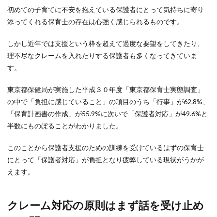
て、
初めての子育てに不安を抱えている保護者にとって気持ちに寄り
聞く
添ってくれる保育士の存在は心強く感じられるものです。
こと
3
しかし近年では支援という枠を超えて過度な要望をしてきたり、
【ベテ
理不尽なクレームを入れたりする保護者も多くなってきていま
ラン保
育士が
す。
解
説！】
東京都保健局が実施した平成３０年度「東京都保育士実態調査」
ケース
別のベ
の中で「負担に感じていること」の項目のうち「行事」が62.8%、
ストな
「保育計画書の作成」が55.9%に次いで「保護者対応」が49.6%と
対応方
半数にものぼることがわかりました。
法
3.1
このことから保護者支援のための訓練を受けているはずの保育士
ケー
にとって「保護者対応」が負担となり疲弊している現状がうかが
ス1：
自分
えます。
の子
ども
をも
クレーム対応の原則はまず話を受け止め
っと
しっ