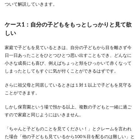
ども
ついて解説していきます。
がち
ゃん
とで
ケース1：自分の子どもをもっとしっかりと見て欲
きな
いの
しい
は保
育園
の教
家庭で子どもを見ているときは、自分の子どもから目を離さず今
え方
日一日あったことをひとつひとつ思い出すこともでき、どんなに
が悪
小さな成長にも喜び、例えばちょっと頬をひっかいて赤くなって
いか
ら
しまったとしてもすぐに気が付くことができるはずです。
3.6
さらに祖父母と同居しているときは１対１以上で子どもを見守る
ケー
ス6：
ことができます。
熱が
ある
しかし保育園という場で預かる以上、複数の子どもと一緒に過ご
けど
預か
すので家庭と同じようにはいきません。
って
欲し
「ちゃんと子どものことを見てください！」とクレームを言われ
い
た場合「他の子どもも見ているから100％目を配るのは難しい」と
3.7