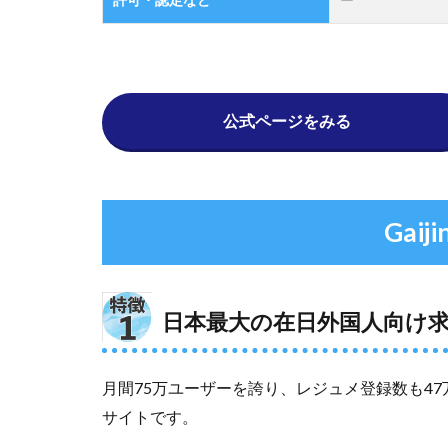
3
サ
ー
ビ
ス
利
公式ページをみる
用
の
流
れ
Gaij
3.1
会員
登録
の方
日本最大の在日外国人向け
法
3.2
サー
月間75万ユーザーを誇り、レジュメ登録数も4
ビス
サイトです。
利用
の流