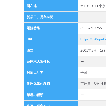
英語
所在地
〒106-0044 
力を
活か
せる
営業日、営業時間
ー
保育
士求
電話番号
03-5561-7755
人が
多い
URL
https://gaijinpot.
2.3
設立
2001年5月（19
自分
で求
人を
公開求人案件数
ー
探し
て応
対応エリア
全国
募す
るタ
勤務体系の種類
正社員、契約社
イプ
の求
業種の種類
ー
人サ
イト
許可・認定など
ー