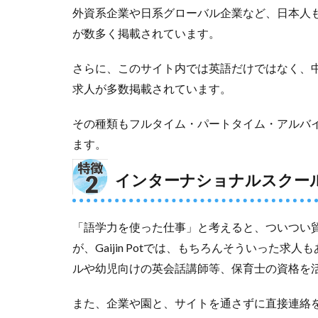
れ
外資系企業や日系グローバル企業など、日本人
が数多く掲載されています。
3.3
退会
さらに、このサイト内では英語だけではなく、
方法
求人が多数掲載されています。
4
Gaijin
その種類もフルタイム・パートタイム・アルバ
Pot
をお
ます。
勧め
した
インターナショナルスクー
い人
4.1
英語
「語学力を使った仕事」と考えると、ついつい
力を
が、Gaijin Potでは、もちろんそういった
活か
ルや幼児向けの英会話講師等、保育士の資格を
せる
保育
士求
また、企業や園と、サイトを通さずに直接連絡
人を