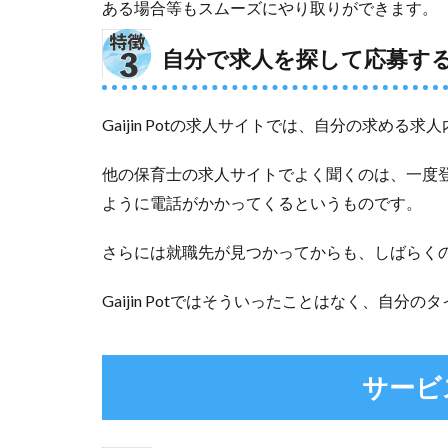
ある場合等もスムーズにやり取りができます。
探し
てい
自分で求人を探して応募す
る人
4.2
海外
Gaijin Potの求人サイトでは、自分の求める
で日
本に
他の保育士の求人サイトでよく聞くのは、一度
帰国
後の
ように電話がかかってくるというものです。
保育
士求
さらには就職先が見つかってからも、しばらく
人を
探し
Gaijin Potではそういったことはなく、自
たい
人
5
サービ
メリ
ット
がな
い