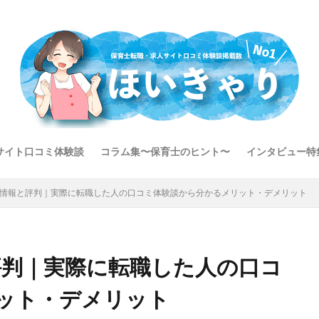
サイト口コミ体験談
コラム集〜保育士のヒント〜
インタビュー特
保育士転職カ
保育園・幼稚
otの基本情報と評判｜実際に転職した人の口コミ体験談から分かるメリット・デメリット
情報と評判｜実際に転職した人の口コ
ット・デメリット