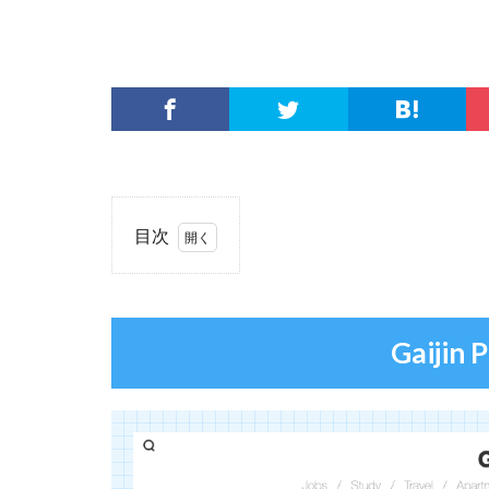
目次
1
Gaijin
Pot
の基
Gaiji
本情
報
2
Gaijin
Pot