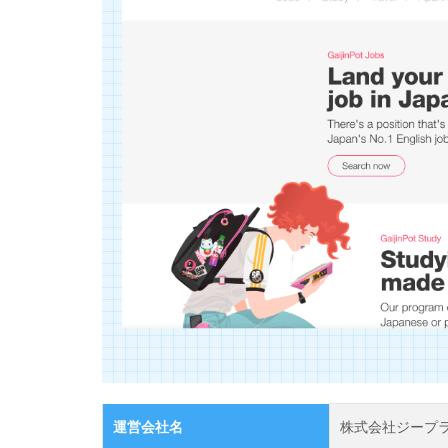
の特
徴
2.1
日本
最大
の在
日外
国人
向け
求人
サイ
ト！
2.2
イン
ター
ナシ
ョナ
ルス
クー
運営会社名
株式会社ジープ
ルや