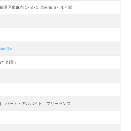
東京都港区東麻布１-８-１ 東麻布ISビル４階
com/ja/
99年創業）
員、パート・アルバイト、フリーランス