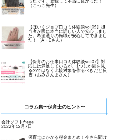
ったです。登録して本当に良かった！
（こっこ先生）
【ほいくジョブ口コミ体験談vol.05】担
当者が園に本当に詳しい人で安心しまし
た。希望通りの転職が安心してできまし
た！（A・Eさん）
【保育のお仕事口コミ体験談vol.07】対
応には満足しているが、1つしか園を見
るのではなく比較対象を作るべきだと反
省（おみさんまさん）
コラム集〜保育士のヒント〜
会計ソフトfreee
2022年12月7日
保育士にかかる税金まとめ！今さら聞け