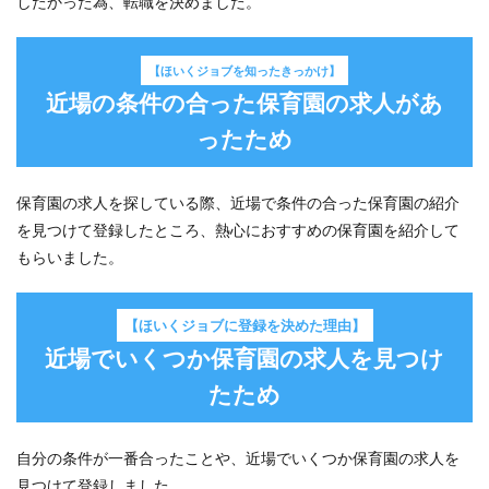
したかった為、転職を決めました。
した
いと
思っ
たた
【ほいくジョブを知ったきっかけ】
め
近場の条件の合った保育園の求人があ
2
ったため
【ほ
いく
ジョ
保育園の求人を探している際、近場で条件の合った保育園の紹介
ブを
知っ
を見つけて登録したところ、熱心におすすめの保育園を紹介して
たき
もらいました。
っか
け】
近場
の条
【ほいくジョブに登録を決めた理由】
件の
近場でいくつか保育園の求人を見つけ
合っ
た保
たため
育園
の求
人が
自分の条件が一番合ったことや、近場でいくつか保育園の求人を
あっ
たた
見つけて登録しました。