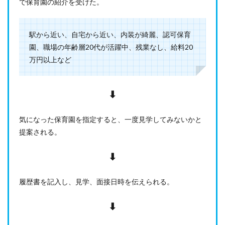
で保育園の紹介を受けた。
録か
ら入
職ま
での
駅から近い、自宅から近い、内装が綺麗、認可保育
スケ
園、職場の年齢層20代が活躍中、残業なし、給料20
ジュ
ー
万円以上など
ル】
登録
から
⬇︎
入職
まで
約2
気になった保育園を指定すると、一度見学してみないかと
ヶ
月、
提案される。
実際
の転
⬇︎
職活
動は
1ヶ
履歴書を記入し、見学、面接日時を伝えられる。
月
半〜
2ヶ
⬇︎
月