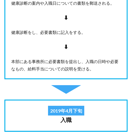
ジョ
健康診断の案内や入職日についての書類を郵送される。
ブを
利用
⬇︎
して
不満
だっ
健康診断をし、必要書類に記入をする。
た
点】
入職
⬇︎
後の
メー
ルや
本部にある事務所に必要書類を提出し、入職の日時や必要
電話
なもの、給料手当についての説明を受ける。
が止
まら
ない
7
【総
合満
足
2019年4月下旬
度】
また
入職
転職
する