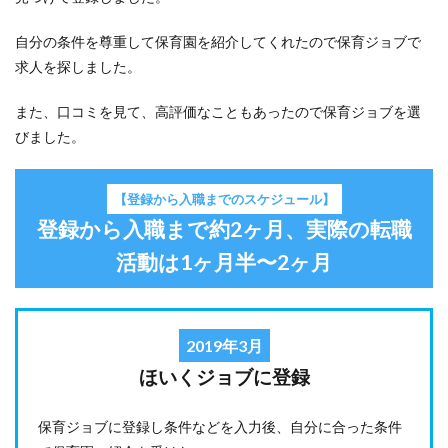
め
自分の条件を尊重して保育園を紹介してくれたので保育ジョブで
3
【ほ
求人を探しました。
いく
ジョ
また、口コミを見て、高評価なこともあったので保育ジョブを選
ブに
びました。
登録
を決
めた
理
【登録から入職までのスケジュール】
由】
登録から入職まで約2ヶ月、実際の転職
近場
でい
活動は1ヶ月半〜2ヶ月
くつ
か保
育園
の求
人を
2019年3月
見つ
けた
ほいくジョブに登録
ため
4
保育ジョブに登録し条件などを入力後、自分に合った条件
【登