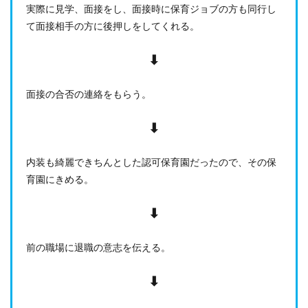
5
実際に見学、面接をし、面接時に保育ジョブの方も同行し
【ほ
て面接相手の方に後押しをしてくれる。
いく
ジョ
ブを
⬇︎
利用
して
よか
面接の合否の連絡をもらう。
った
点】
⬇︎
見学
や面
接に
内装も綺麗できちんとした認可保育園だったので、その保
担当
育園にきめる。
者の
方が
同行
⬇︎
して
くだ
さっ
前の職場に退職の意志を伝える。
た
6
⬇︎
【ほ
いく