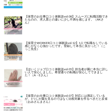
【保育のお仕事口コミ体験談vol.08】スムーズに転職活動でき
たものの、求人票との違いに少し不満を感じます。（AKさ
ん）
【保育士WORKER口コミ体験談vol.12】1人で転職をしている
感じがなく心強かったです。登録して本当に良かった！（こ
っこ先生）
【ほいくジョブ口コミ体験談vol.05】担当者が園に本当に詳し
い人で安心しました。希望通りの転職が安心してできまし
た！（A・Eさん）
【保育のお仕事口コミ体験談vol.07】対応には満足している
が、1つしか園を見るのではなく比較対象を作るべきだと反省
（おみさんまさん）