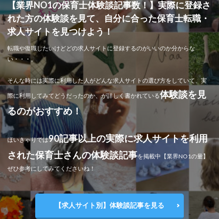
【業界NO1の保育士体験談記事数！】実際に登録さ
れた方の体験談を見て、自分に合った保育士転職・
求人サイトを見つけよう！
転職や復職したいけどどの求人サイトに登録するのがいいのか分からな
い・・・。
そんな時には実際に利用した人がどんな求人サイトの選び方をしていて、実
体験談を見
際に利用してみてどうだったのか、が詳しく書かれている
るのがおすすめ！
90記事以上の実際に求人サイトを利用
ほいきゃりでは
された保育士さんの体験談記事
を掲載中【業界NO1の量】
ぜひ参考にしてみてくださいね！
【求人サイト別】体験談記事を見る