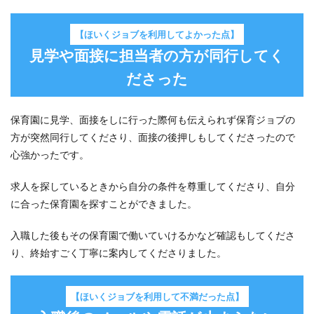
際に
はほ
いく
【ほいくジョブを利用してよかった点】
ジョ
見学や面接に担当者の方が同行してく
ブを
利用
ださった
した
い！
保育園に見学、面接をしに行った際何も伝えられず保育ジョブの
方が突然同行してくださり、面接の後押しもしてくださったので
心強かったです。
求人を探しているときから自分の条件を尊重してくださり、自分
に合った保育園を探すことができました。
入職した後もその保育園で働いていけるかなど確認もしてくださ
り、終始すごく丁寧に案内してくださりました。
【ほいくジョブを利用して不満だった点】